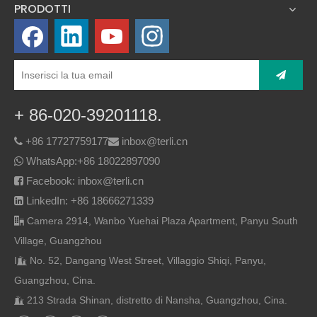
PRODOTTI
+ 86-020-39201118.
+86 17727759177
inbox@terli.cn


WhatsApp:
+86 18022897090

Facebook: inbox@terli.cn

LinkedIn: +86 18666271339

Camera 2914, Wanbo Yuehai Plaza Apartment, Panyu South

Village, Guangzhou
I
No. 52, Dangang West Street, Villaggio Shiqi, Panyu,

Guangzhou, Cina.
213 Strada Shinan, distretto di Nansha, Guangzhou, Cina.
