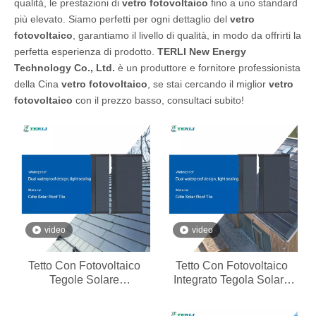
qualità, le prestazioni di
vetro fotovoltaico
fino a uno standard
più elevato. Siamo perfetti per ogni dettaglio del
vetro
fotovoltaico
, garantiamo il livello di qualità, in modo da offrirti la
perfetta esperienza di prodotto.
TERLI New Energy
Technology Co., Ltd.
è un produttore e fornitore professionista
della Cina
vetro fotovoltaico
, se stai cercando il miglior
vetro
fotovoltaico
con il prezzo basso, consultaci subito!
video
video
Tetto Con Fotovoltaico
Tetto Con Fotovoltaico
Tegole Solare
Integrato Tegola Solare
Fotovoltaiche Prezzo
Vetri Coppo Fotovoltaico
Coppo Vetro Fotovoltaico