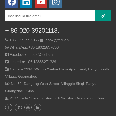
+ 86-020-39201118.
+86 17727759177
inbox@terli.cn


WhatsApp:
+86 18022897090

Facebook: inbox@terli.cn

LinkedIn: +86 18666271339

Camera 2914, Wanbo Yuehai Plaza Apartment, Panyu South

Village, Guangzhou
I
No. 52, Dangang West Street, Villaggio Shiqi, Panyu,

Guangzhou, Cina.
213 Strada Shinan, distretto di Nansha, Guangzhou, Cina.
