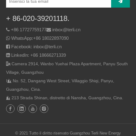
+ 86-020-39201118.
+86 17727759177
inbox@terli.cn


WhatsApp:
+86 18022897090

Facebook: inbox@terli.cn

LinkedIn: +86 18666271339

Camera 2914, Wanbo Yuehai Plaza Apartment, Panyu South

Village, Guangzhou
I
No. 52, Dangang West Street, Villaggio Shiqi, Panyu,

Guangzhou, Cina.
213 Strada Shinan, distretto di Nansha, Guangzhou, Cina.

© 2021 Tutto il diritto riservato Guangzhou Terli New Energy