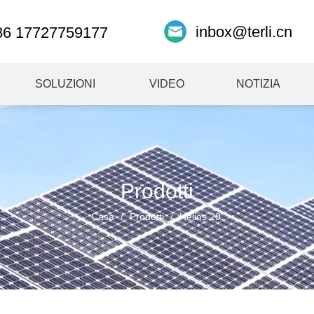
inbox@terli.cn
86 17727759177
SOLUZIONI
VIDEO
NOTIZIA
Prodotti
Casa
/
Prodotti
/
Helios 20.