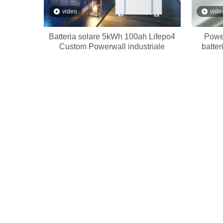
video
vide
Batteria solare 5kWh 100ah Lifepo4
Power
Custom Powerwall industriale
batter