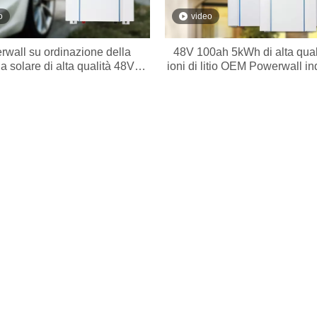
o
video
wall su ordinazione della
48V 100ah 5kWh di alta quali
ia solare di alta qualità 48V
ioni di litio OEM Powerwall in
100ah per la casa