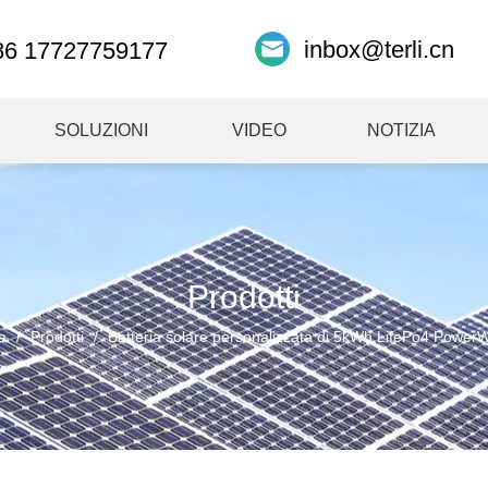
inbox@terli.cn
86 17727759177
SOLUZIONI
VIDEO
NOTIZIA
Prodotti
a
/
Prodotti
/
Batteria solare personalizzata di 5kWh LifePo4 Powe