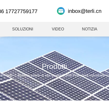
inbox@terli.cn
86 17727759177
SOLUZIONI
VIDEO
NOTIZIA
Prodotti
Prodotti
/
Batteria solare di alta qualità 10KW Powerwall industriale in