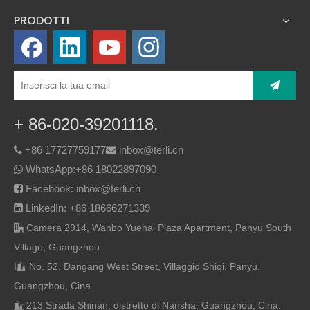
PRODOTTI
+ 86-020-39201118.
+86 17727759177
inbox@terli.cn


WhatsApp:
+86 18022897090

Facebook: inbox@terli.cn

LinkedIn: +86 18666271339

Camera 2914, Wanbo Yuehai Plaza Apartment, Panyu South

Village, Guangzhou
I
No. 52, Dangang West Street, Villaggio Shiqi, Panyu,

Guangzhou, Cina.
213 Strada Shinan, distretto di Nansha, Guangzhou, Cina.
