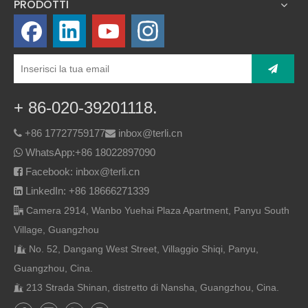
PRODOTTI
+ 86-020-39201118.
+86 17727759177
inbox@terli.cn


WhatsApp:
+86 18022897090

Facebook: inbox@terli.cn

LinkedIn: +86 18666271339

Camera 2914, Wanbo Yuehai Plaza Apartment, Panyu South

Village, Guangzhou
I
No. 52, Dangang West Street, Villaggio Shiqi, Panyu,

Guangzhou, Cina.
213 Strada Shinan, distretto di Nansha, Guangzhou, Cina.
