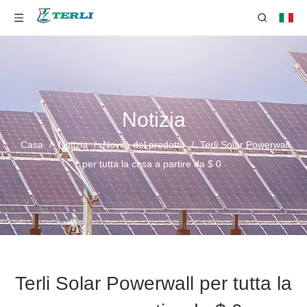
Notizia
Casa
/
Notizia
/
Novità del prodotto
/
Terli Solar Powerwall
per tutta la casa a partire da $ 0
Terli Solar Powerwall per tutta la