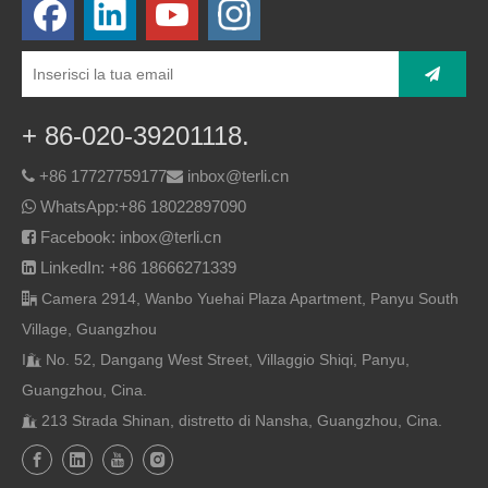
+ 86-020-39201118.
+86 17727759177
inbox@terli.cn


WhatsApp:
+86 18022897090

Facebook: inbox@terli.cn

LinkedIn: +86 18666271339

Camera 2914, Wanbo Yuehai Plaza Apartment, Panyu South

Village, Guangzhou
I
No. 52, Dangang West Street, Villaggio Shiqi, Panyu,

Guangzhou, Cina.
213 Strada Shinan, distretto di Nansha, Guangzhou, Cina.
