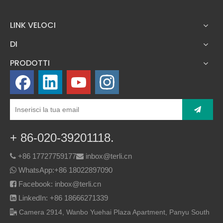
LINK VELOCI
DI
PRODOTTI
+ 86-020-39201118.
+86 17727759177
inbox@terli.cn


WhatsApp:
+86 18022897090

Facebook: inbox@terli.cn

LinkedIn: +86 18666271339

Camera 2914, Wanbo Yuehai Plaza Apartment, Panyu South
