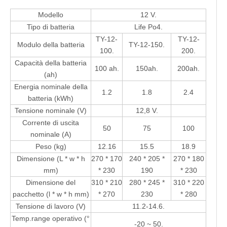
Modello
12 V.
Tipo di batteria
Life Po4.
TY-12-
TY-12-
Modulo della batteria
TY-12-150.
100.
200.
Capacità della batteria
100 ah.
150ah.
200ah.
(ah)
Energia nominale della
1.2
1.8
2.4
batteria (kWh)
Tensione nominale (V)
12,8 V.
Corrente di uscita
50
75
100
nominale (A)
Peso (kg)
12.16
15.5
18.9
Dimensione (L * w * h
270 * 170
240 * 205 *
270 * 180
mm)
* 230
190
* 230
Dimensione del
310 * 210
280 * 245 *
310 * 220
pacchetto (l * w * h mm)
* 270
230
* 280
Tensione di lavoro (V)
11.2-14.6.
Temp.range operativo (°
-20 ~ 50.