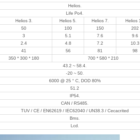
Helios.
Life Po4.
Helios 3.
Helios 5.
Helios 7.
Helios 
50
100
150
202
3
5.1
7.6
9.6
2.4
4.8
7.2
10.3
41
56
81
98
350 * 300 * 180
700 * 580 * 210
43.2 ~ 58.4.
-20 ~ 50.
6000 @ 25 ° C, DOD 80%
51.2
IP54.
CAN / RS485.
TUV / CE / EN62619 / IEC62040 / UN38.3 / Cecacrited
Bms.
Lcd.