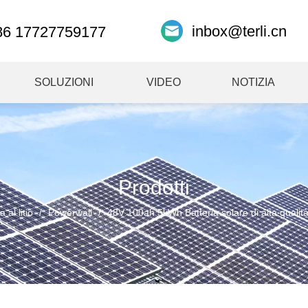
inbox@terli.cn
86 17727759177
SOLUZIONI
VIDEO
NOTIZIA
Prodotti
a al litio
/
Powerwall
/
48V 100ah 5kWh Batteria solare di alta qualit